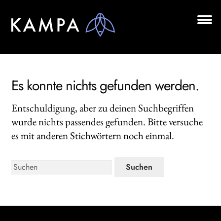
Zur
Zum
Navigation
Inhalt
springen
springen
Unt
BÜCHER
aus
Unt
AUTOR*INNEN
aus
Es konnte nichts gefunden werden.
LESUNGEN
Entschuldigung, aber zu deinen Suchbegriffen
Unt
VERLAG
wurde nichts passendes gefunden. Bitte versuche
aus
es mit anderen Stichwörtern noch einmal.
AKTUELLES
Unt
Search:
HANDEL
aus
LIZENZEN | FOREIGN RIGHTS
NEWSLETTER