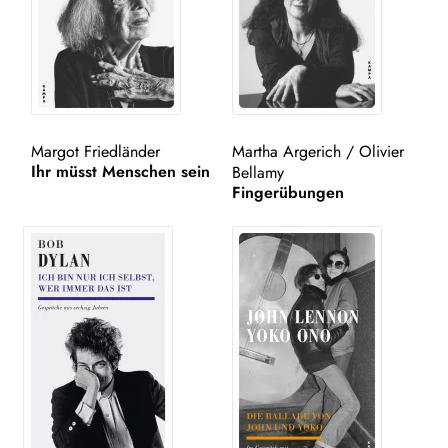
Kampa Bunt
Unt
AUTOR*INNEN
aus
LESUNGEN
Margot Friedländer
Martha Argerich
/
Olivier
Ihr müsst Menschen sein
Bellamy
Unt
VERLAG
Fingerübungen
aus
AKTUELLES
Unt
HANDEL
aus
LIZENZEN | FOREIGN RIGHTS
NEWSLETTER
WEITERE VERLAGE