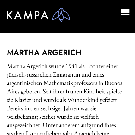
Zur
Zum
Navigation
Inhalt
springen
springen
Unt
BÜCHER
aus
Unt
AUTOR*INNEN
aus
MARTHA ARGERICH
LESUNGEN
Martha Argerich wurde 1941 als Tochter einer
Unt
VERLAG
jüdisch-russischen Emigrantin und eines
aus
argentinischen Mathematikprofessors in Buenos
AKTUELLES
Aires geboren. Seit ihrer frühen Kindheit spielte
Unt
sie Klavier und wurde als Wunderkind gefeiert.
HANDEL
aus
Bereits in den sechziger Jahren war sie
LIZENZEN | FOREIGN RIGHTS
weltbekannt; seither wurde sie vielfach
ausgezeichnet. Unter anderem aufgrund ihres
NEWSLETTER
starken Lampenfiebers gibt Argerich keine