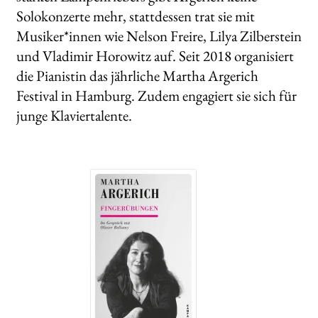
Solokonzerte mehr, stattdessen trat sie mit
WEITERE VERLAGE
Musiker*innen wie Nelson Freire, Lilya Zilberstein
und Vladimir Horowitz auf. Seit 2018 organisiert
die Pianistin das jährliche Martha Argerich
Search:
Festival in Hamburg. Zudem engagiert sie sich für
junge Klaviertalente.