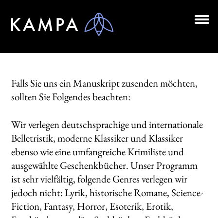
Zur
Zum
Navigation
Inhalt
springen
springen
Unt
BÜCHER
aus
Unt
AUTOR*INNEN
aus
Falls Sie uns ein Manuskript zusenden möchten,
LESUNGEN
sollten Sie Folgendes beachten:
Unt
VERLAG
aus
Wir verlegen deutschsprachige und internationale
Belletristik, moderne Klassiker und Klassiker
Über uns
ebenso wie eine umfangreiche Krimiliste und
Manuskripte
ausgewählte Geschenkbücher. Unser Programm
ist sehr vielfältig, folgende Genres verlegen wir
Kontakt
jedoch nicht: Lyrik, historische Romane, Science-
Fiction, Fantasy, Horror, Esoterik, Erotik,
Klimaneutral