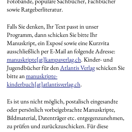
Fotobände, populäre Sachbücher, Fachbücher
sowie Ratgeberliteratur.
Stellenangebote
AKTUELLES
Falls Sie denken, Ihr Text passt in unser
Programm, dann schicken Sie bitte Ihr
Unt
HANDEL
Manuskript, ein Exposé sowie eine Kurzvita
aus
ausschließlich per E-Mail an folgende Adresse:
LIZENZEN | FOREIGN RIGHTS
manuskripte[at]kampaverlag.ch
. Kinder- und
Jugendbücher für den
Atlantis Verlag
schicken Sie
NEWSLETTER
bitte an
manuskripte-
WEITERE VERLAGE
kinderbuch[at]atlantisverlag.ch
.
Es ist uns nicht möglich, postalisch eingesandte
Search:
oder persönlich vorbeigebrachte Manuskripte,
Bildmaterial, Datenträger etc. entgegenzunehmen,
zu prüfen und zurückzuschicken. Für diese