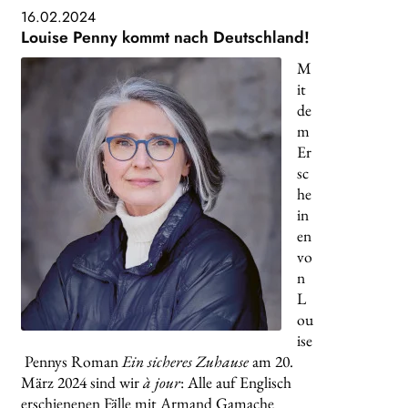
16.02.2024
Louise Penny kommt nach Deutschland!
M
it
de
m
Er
sc
he
in
en
vo
n
L
ou
ise
Pennys Roman
Ein sicheres Zuhause
am 20.
März 2024 sind wir
à jour
: Alle auf Englisch
erschienenen Fälle mit Armand Gamache