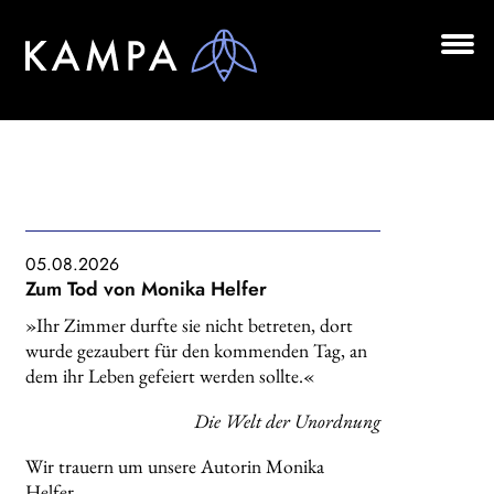
Zur
Zum
Navigation
Inhalt
springen
springen
Unt
BÜCHER
aus
Unt
AUTOR*INNEN
aus
LESUNGEN
Unt
VERLAG
05.08.2026
aus
Zum Tod von Monika Helfer
AKTUELLES
»Ihr Zimmer durfte sie nicht betreten, dort
wurde gezaubert für den kommenden Tag, an
Unt
HANDEL
dem ihr Leben gefeiert werden sollte.«
aus
Die Welt der Unordnung
LIZENZEN | FOREIGN RIGHTS
Wir trauern um unsere Autorin Monika
NEWSLETTER
Helfer.