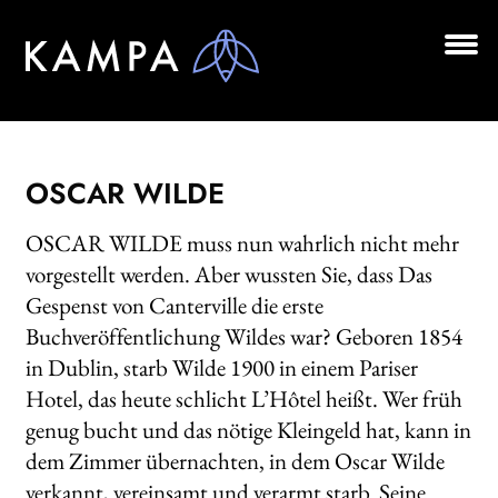
Zur
Zum
Navigation
Inhalt
springen
springen
Unt
BÜCHER
aus
Unt
AUTOR*INNEN
aus
OSCAR WILDE
LESUNGEN
OSCAR WILDE muss nun wahrlich nicht mehr
Unt
VERLAG
vorgestellt werden. Aber wussten Sie, dass Das
aus
Gespenst von Canterville die erste
AKTUELLES
Buchveröffentlichung Wildes war? Geboren 1854
Unt
in Dublin, starb Wilde 1900 in einem Pariser
HANDEL
aus
Hotel, das heute schlicht L’Hôtel heißt. Wer früh
LIZENZEN | FOREIGN RIGHTS
genug bucht und das nötige Kleingeld hat, kann in
dem Zimmer übernachten, in dem Oscar Wilde
NEWSLETTER
verkannt, vereinsamt und verarmt starb. Seine