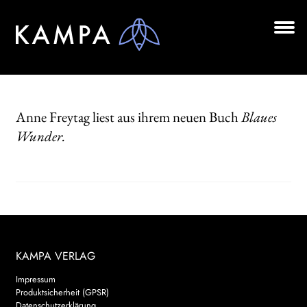
Zur
Zum
Navigation
Inhalt
springen
springen
Unt
BÜCHER
aus
Unt
AUTOR*INNEN
aus
Anne Freytag liest aus ihrem neuen Buch
Blaues
LESUNGEN
Wunder.
Unt
VERLAG
aus
AKTUELLES
Unt
HANDEL
aus
KAMPA VERLAG
LIZENZEN | FOREIGN RIGHTS
Impressum
Produktsicherheit (GPSR)
NEWSLETTER
Datenschutzerklärung