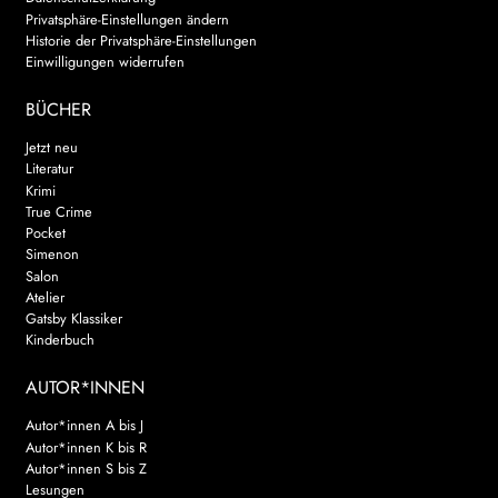
Privatsphäre-Einstellungen ändern
WEITERE VERLAGE
Historie der Privatsphäre-Einstellungen
Einwilligungen widerrufen
BÜCHER
Search:
Jetzt neu
Literatur
Krimi
True Crime
Pocket
Simenon
Salon
Atelier
Gatsby Klassiker
Kinderbuch
AUTOR*INNEN
Autor*innen A bis J
Autor*innen K bis R
Autor*innen S bis Z
Lesungen