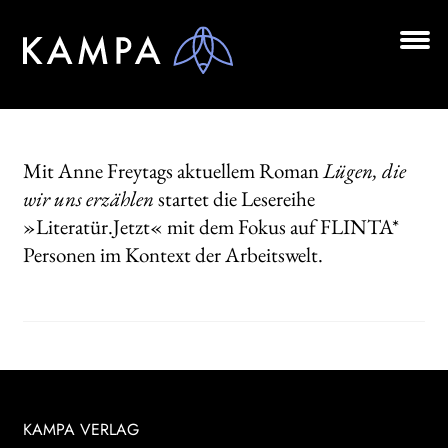
Zur
Zum
Navigation
Inhalt
springen
springen
Unt
BÜCHER
aus
Unt
AUTOR*INNEN
aus
Mit Anne Freytags aktuellem Roman
Lügen, die
LESUNGEN
wir uns erzählen
startet die Lesereihe
»Literatür.Jetzt« mit dem Fokus auf FLINTA*
Unt
VERLAG
aus
Personen im Kontext der Arbeitswelt.
AKTUELLES
Unt
HANDEL
aus
LIZENZEN | FOREIGN RIGHTS
KAMPA VERLAG
NEWSLETTER