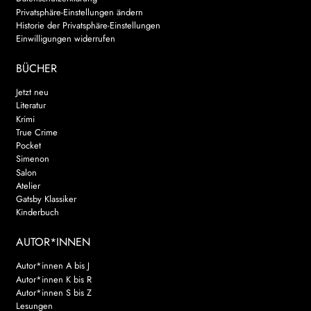
Privatsphäre-Einstellungen ändern
WEITERE VERLAGE
Historie der Privatsphäre-Einstellungen
Einwilligungen widerrufen
BÜCHER
Search:
Jetzt neu
Literatur
Krimi
True Crime
Pocket
Simenon
Salon
Atelier
Gatsby Klassiker
Kinderbuch
AUTOR*INNEN
Autor*innen A bis J
Autor*innen K bis R
Autor*innen S bis Z
Lesungen