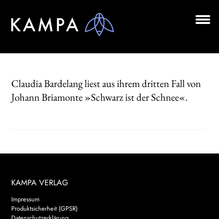
Zur
Zum
Navigation
Inhalt
springen
springen
Unt
BÜCHER
aus
Unt
AUTOR*INNEN
aus
Claudia Bardelang liest aus ihrem dritten Fall von
LESUNGEN
Johann Briamonte »Schwarz ist der Schnee«.
Unt
VERLAG
aus
AKTUELLES
Unt
HANDEL
aus
KAMPA VERLAG
LIZENZEN | FOREIGN RIGHTS
Impressum
Produktsicherheit (GPSR)
NEWSLETTER
Datenschutzerklärung