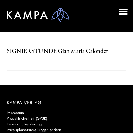
Zur
Zum
Navigation
Inhalt
springen
springen
Unt
BÜCHER
aus
Unt
AUTOR*INNEN
aus
SIGNIERSTUNDE Gian Maria Calonder
LESUNGEN
Unt
VERLAG
aus
AKTUELLES
Unt
HANDEL
KAMPA VERLAG
aus
Impressum
LIZENZEN | FOREIGN RIGHTS
Produktsicherheit (GPSR)
Datenschutzerklärung
NEWSLETTER
Privatsphäre-Einstellungen ändern