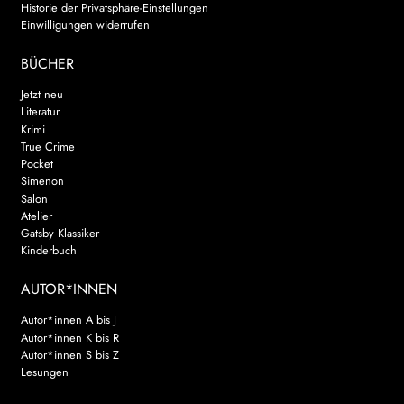
Historie der Privatsphäre-Einstellungen
Einwilligungen widerrufen
WEITERE VERLAGE
BÜCHER
Jetzt neu
Search:
Literatur
Krimi
True Crime
Pocket
Simenon
Salon
Atelier
Gatsby Klassiker
Kinderbuch
AUTOR*INNEN
Autor*innen A bis J
Autor*innen K bis R
Autor*innen S bis Z
Lesungen