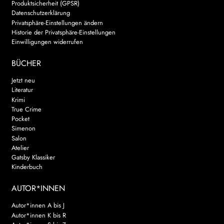
Produktsicherheit (GPSR)
Datenschutzerklärung
WEITERE VERLAGE
Privatsphäre-Einstellungen ändern
Historie der Privatsphäre-Einstellungen
Einwilligungen widerrufen
Search:
BÜCHER
Jetzt neu
Literatur
Krimi
True Crime
Pocket
Simenon
Salon
Atelier
Gatsby Klassiker
Kinderbuch
AUTOR*INNEN
Autor*innen A bis J
Autor*innen K bis R