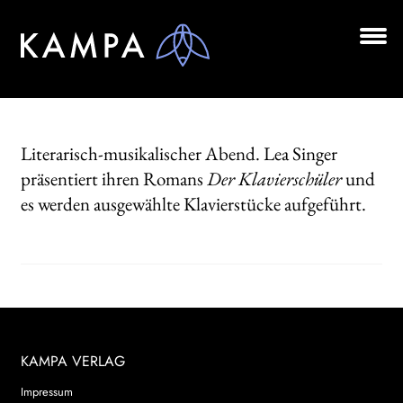
Zur
Zum
Navigation
Inhalt
springen
springen
Unt
BÜCHER
aus
Unt
AUTOR*INNEN
aus
Literarisch-musikalischer Abend. Lea Singer
LESUNGEN
präsentiert ihren Romans
Der Klavierschüler
und
es werden ausgewählte Klavierstücke aufgeführt.
Unt
VERLAG
aus
AKTUELLES
Unt
HANDEL
aus
LIZENZEN | FOREIGN RIGHTS
KAMPA VERLAG
NEWSLETTER
Impressum