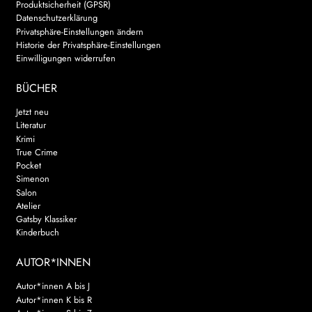
Produktsicherheit (GPSR)
Datenschutzerklärung
WEITERE VERLAGE
Privatsphäre-Einstellungen ändern
Historie der Privatsphäre-Einstellungen
Einwilligungen widerrufen
Search:
BÜCHER
Jetzt neu
Literatur
Krimi
True Crime
Pocket
Simenon
Salon
Atelier
Gatsby Klassiker
Kinderbuch
AUTOR*INNEN
Autor*innen A bis J
Autor*innen K bis R