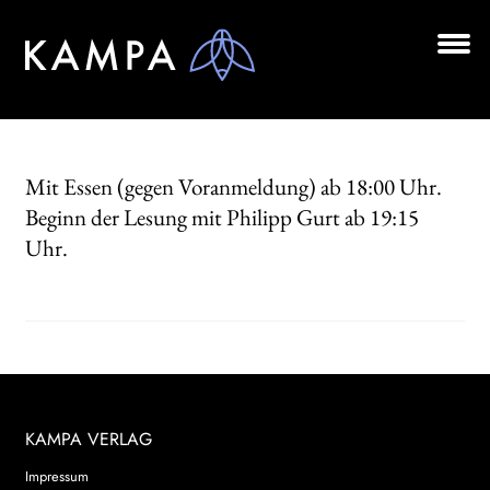
Zur
Zum
Navigation
Inhalt
springen
springen
Unt
BÜCHER
aus
Unt
AUTOR*INNEN
aus
Mit Essen (gegen Voranmeldung) ab 18:00 Uhr.
LESUNGEN
Beginn der Lesung mit Philipp Gurt ab 19:15
Uhr.
Unt
VERLAG
aus
AKTUELLES
Unt
HANDEL
aus
LIZENZEN | FOREIGN RIGHTS
KAMPA VERLAG
NEWSLETTER
Impressum