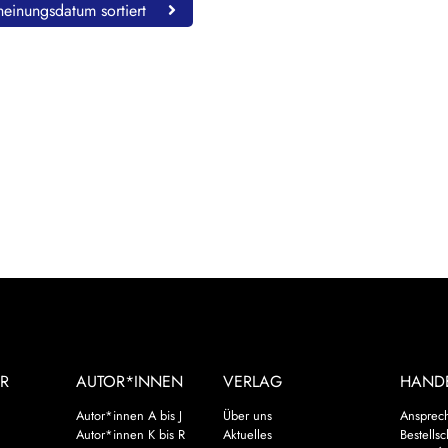
einungsdatum sortiert
R
AUTOR*INNEN
VERLAG
HAND
Autor*innen A bis J
Über uns
Ansprec
Autor*innen K bis R
Aktuelles
Bestells