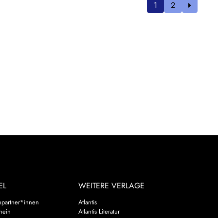
1
2
EL
WEITERE VERLAGE
hpartner*innen
Atlantis
chein
Atlantis Literatur