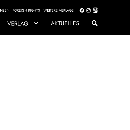
ENZEN | FOREIGN RIGHTS
WEITERE VERLAGE
Zur
Zum
Navigation
Inhalt
AKTUELLES
VERLAG
springen
springen