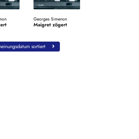
non
Georges Simenon
ert
Maigret zögert
einungsdatum sortiert