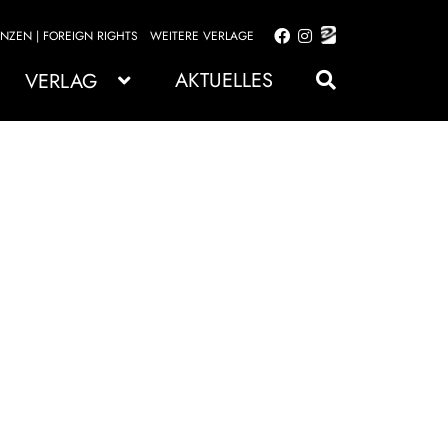
ENZEN | FOREIGN RIGHTS
WEITERE VERLAGE
Zur
Zum
Navigation
Inhalt
AKTUELLES
VERLAG
springen
springen