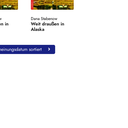
w
Dana Stabenow
n in
Weit draußen in
Alaska
einungsdatum sortiert