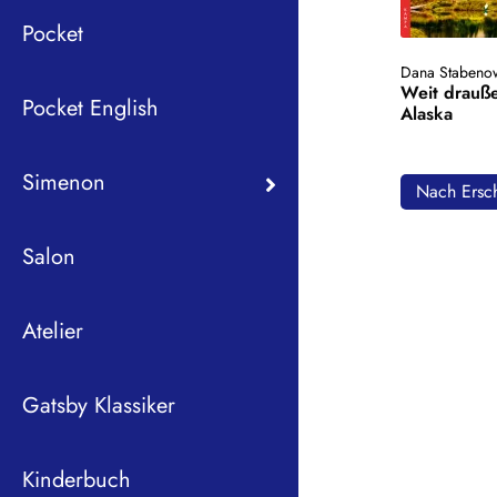
Pocket
Dana Stabeno
Weit drauße
Pocket English
Alaska
Simenon
Nach Ersch
Salon
Atelier
Gatsby Klassiker
Kinderbuch