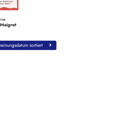
tine
 Maigret
einungsdatum sortiert