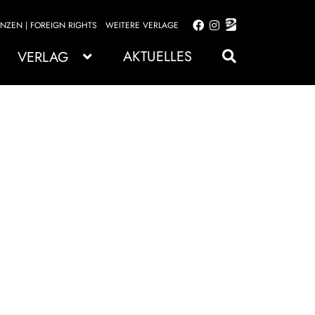
ENZEN | FOREIGN RIGHTS
WEITERE VERLAGE
Zur
Zum
Navigation
Inhalt
AKTUELLES
VERLAG
springen
springen