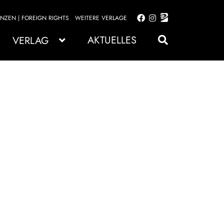
ENZEN | FOREIGN RIGHTS
WEITERE VERLAGE
Zur
Zum
Navigation
Inhalt
AKTUELLES
VERLAG
springen
springen