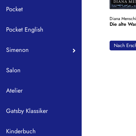
Pocket
Diana Mensch
Die alte Wa
Pocket English
Nach Ersch
Simenon
Salon
Atelier
Gatsby Klassiker
Kinderbuch