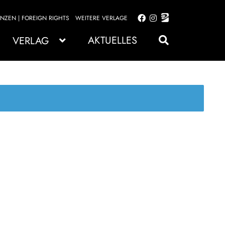
ENZEN | FOREIGN RIGHTS
WEITERE VERLAGE
Zur
Zum
Navigation
Inhalt
AKTUELLES
VERLAG
springen
springen
.