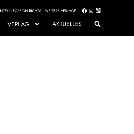
ENZEN | FOREIGN RIGHTS
WEITERE VERLAGE
Zur
Zum
Navigation
Inhalt
AKTUELLES
VERLAG
springen
springen