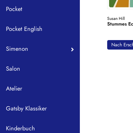
Pocket
Susan Hill
Stummes E
Pocket English
Nach Ersch
Simenon
Salon
Atelier
Gatsby Klassiker
Kinderbuch