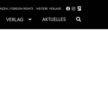
ENZEN | FOREIGN RIGHTS
WEITERE VERLAGE
Zur
Zum
Navigation
Inhalt
AKTUELLES
VERLAG
springen
springen