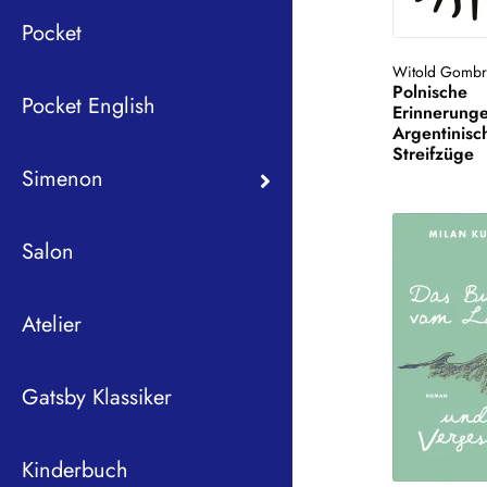
Pocket
Witold Gombr
Polnische
Pocket English
Erinnerunge
Argentinisc
Streifzüge
Simenon
Salon
Atelier
Gatsby Klassiker
Kinderbuch