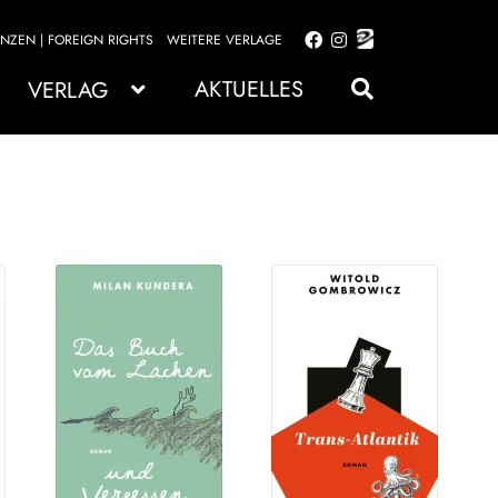
ENZEN | FOREIGN RIGHTS
WEITERE VERLAGE
Zur
Zum
Navigation
Inhalt
AKTUELLES
VERLAG
springen
springen