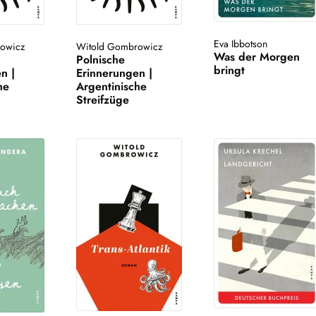
Eva Ibbotson
owicz
Witold Gombrowicz
Was der Morgen
Polnische
bringt
n |
Erinnerungen |
he
Argentinische
Streifzüge