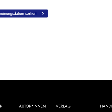
einungsdatum sortiert
R
AUTOR*INNEN
VERLAG
HAND