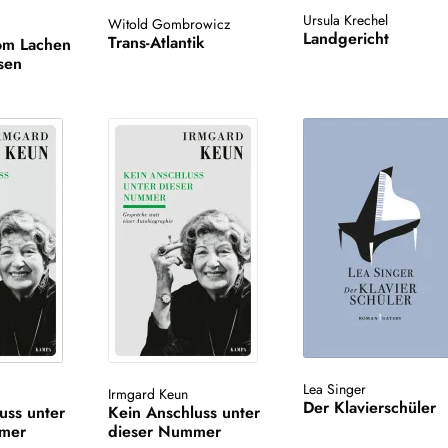
Ursula Krechel
Witold Gombrowicz
Landgericht
Trans-Atlantik
om Lachen
sen
Lea Singer
Irmgard Keun
Der Klavierschüler
uss unter
Kein Anschluss unter
mmer
dieser Nummer