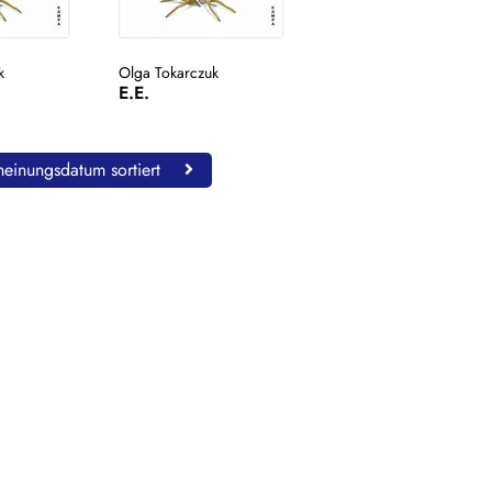
k
Olga Tokarczuk
E.E.
einungsdatum sortiert