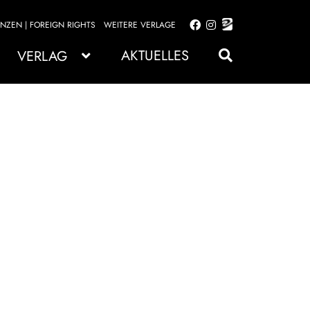
ENZEN | FOREIGN RIGHTS
WEITERE VERLAGE
Zur
Zum
Navigation
Inhalt
AKTUELLES
VERLAG
springen
springen