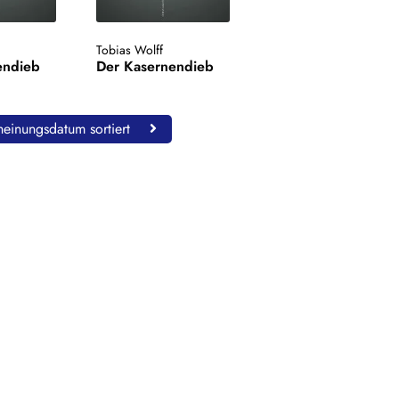
Tobias Wolff
endieb
Der Kasernendieb
einungsdatum sortiert