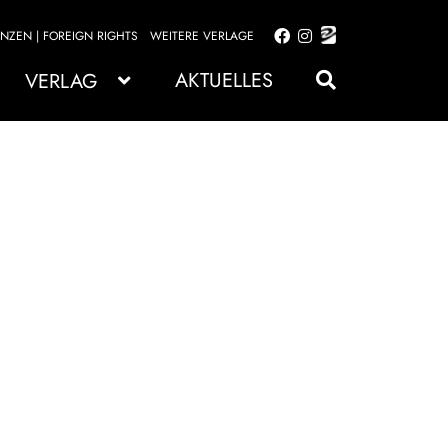
ENZEN | FOREIGN RIGHTS
WEITERE VERLAGE
Zur
Zum
Navigation
Inhalt
AKTUELLES
VERLAG
springen
springen