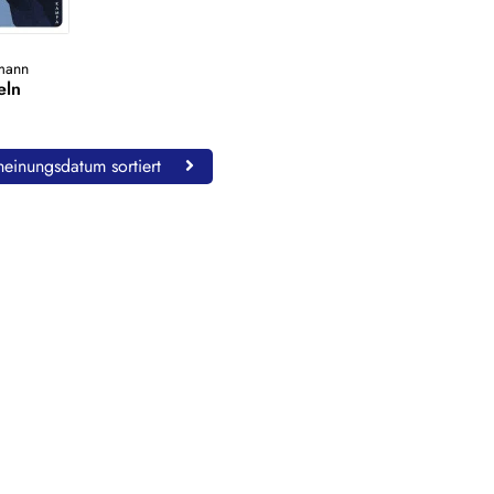
tmann
eln
einungsdatum sortiert