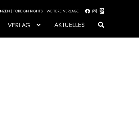
ENZEN | FOREIGN RIGHTS
WEITERE VERLAGE
Zur
Zum
Navigation
Inhalt
AKTUELLES
VERLAG
springen
springen