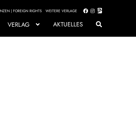
ENZEN | FOREIGN RIGHTS
WEITERE VERLAGE
Zur
Zum
Navigation
Inhalt
AKTUELLES
VERLAG
springen
springen