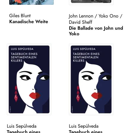
WEITERE VERLAGE
Giles Blunt
John Lennon
/
Yoko Ono
/
Kanadische Weite
David Sheff
Die Ballade von John und
Yoko
Search:
Luis Sepúlveda
Luis Sepúlveda
Tagebuch eines
Tagebuch eines