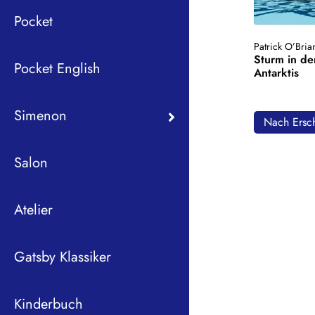
Pocket
Patrick O’Bria
Sturm in de
Pocket English
Antarktis
Simenon
Nach Ersch
Salon
Atelier
Gatsby Klassiker
Kinderbuch