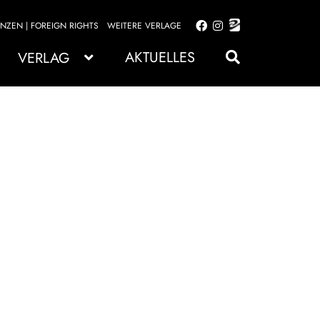
ENZEN | FOREIGN RIGHTS
WEITERE VERLAGE
Zur
Zum
Navigation
Inhalt
AKTUELLES
VERLAG
springen
springen