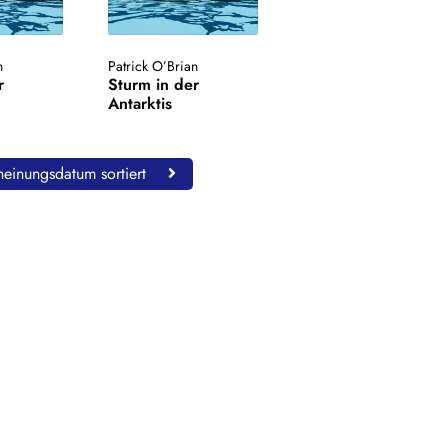
n
Patrick O’Brian
r
Sturm in der
Antarktis
einungsdatum sortiert