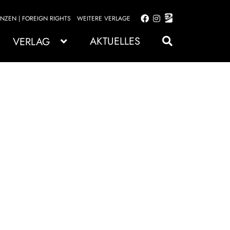
ENZEN | FOREIGN RIGHTS
WEITERE VERLAGE
Zur
Zum
Navigation
Inhalt
AKTUELLES
VERLAG
springen
springen