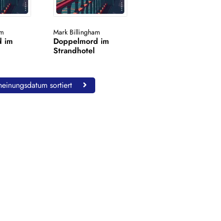
am
Mark Billingham
d im
Doppelmord im
Strandhotel
einungsdatum sortiert