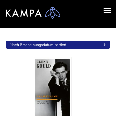
Zur
Zum
Navigation
Inhalt
springen
springen
Unt
BÜCHER
aus
Unt
AUTOR*INNEN
aus
Nach Erscheinungsdatum sortiert
LESUNGEN
Unt
VERLAG
aus
AKTUELLES
Unt
HANDEL
aus
LIZENZEN | FOREIGN RIGHTS
NEWSLETTER