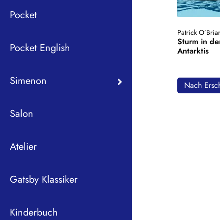
Pocket
Patrick O’Bria
Sturm in de
Pocket English
Antarktis
Simenon
Nach Ersch
Salon
Atelier
Gatsby Klassiker
Kinderbuch