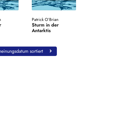
n
Patrick O’Brian
r
Sturm in der
Antarktis
einungsdatum sortiert