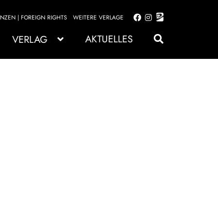
ENZEN | FOREIGN RIGHTS
WEITERE VERLAGE
Zur
Zum
Navigation
Inhalt
AKTUELLES
VERLAG
springen
springen