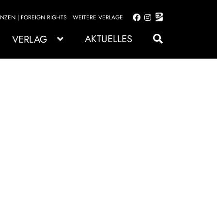
ENZEN | FOREIGN RIGHTS
WEITERE VERLAGE
Zur
Zum
Navigation
Inhalt
AKTUELLES
VERLAG
springen
springen