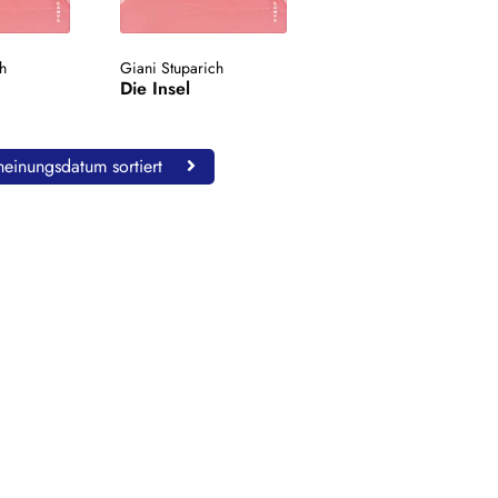
ch
Giani Stuparich
Die Insel
einungsdatum sortiert