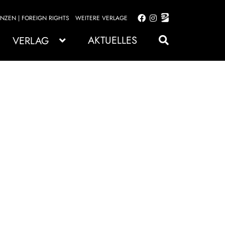
ENZEN | FOREIGN RIGHTS
WEITERE VERLAGE
Zur
Zum
Navigation
Inhalt
AKTUELLES
VERLAG
springen
springen