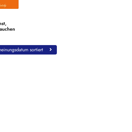
st,
rauchen
einungsdatum sortiert