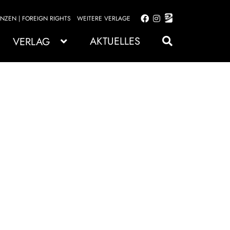
ENZEN | FOREIGN RIGHTS
WEITERE VERLAGE
Zur
Zum
Navigation
Inhalt
AKTUELLES
VERLAG
springen
springen