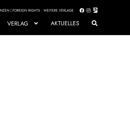
ENZEN | FOREIGN RIGHTS
WEITERE VERLAGE
Zur
Zum
Navigation
Inhalt
AKTUELLES
VERLAG
springen
springen