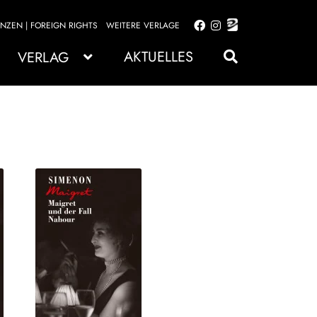
ENZEN | FOREIGN RIGHTS
WEITERE VERLAGE
Zur
Zum
Navigation
Inhalt
AKTUELLES
VERLAG
springen
springen