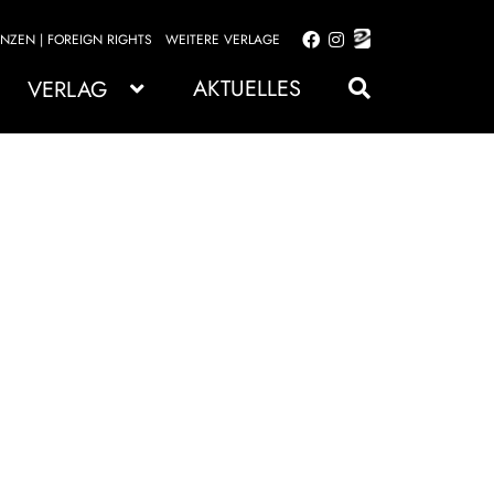
ENZEN | FOREIGN RIGHTS
WEITERE VERLAGE
Zur
Zum
Navigation
Inhalt
AKTUELLES
VERLAG
springen
springen