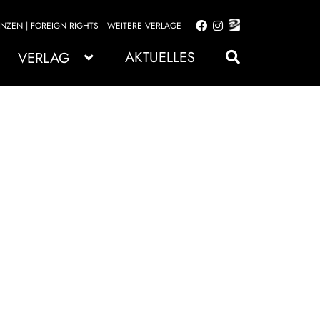
ENZEN | FOREIGN RIGHTS
WEITERE VERLAGE
Zur
Zum
Navigation
Inhalt
AKTUELLES
VERLAG
springen
springen