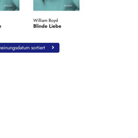
William Boyd
e
Blinde Liebe
einungsdatum sortiert