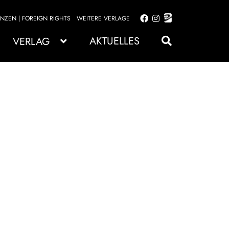
ENZEN | FOREIGN RIGHTS
WEITERE VERLAGE
Zur
Zum
Navigation
Inhalt
AKTUELLES
VERLAG
springen
springen