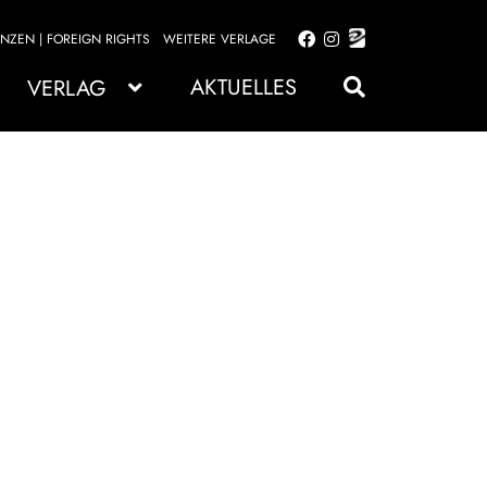
ENZEN | FOREIGN RIGHTS
WEITERE VERLAGE
Zur
Zum
Navigation
Inhalt
AKTUELLES
VERLAG
springen
springen