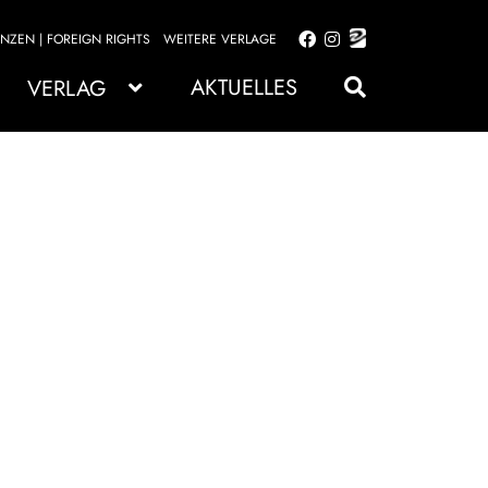
ENZEN | FOREIGN RIGHTS
WEITERE VERLAGE
Zur
Zum
Navigation
Inhalt
AKTUELLES
VERLAG
springen
springen