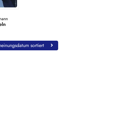
tmann
eln
einungsdatum sortiert