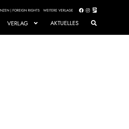
ENZEN | FOREIGN RIGHTS
WEITERE VERLAGE
Zur
Zum
Navigation
Inhalt
AKTUELLES
VERLAG
springen
springen