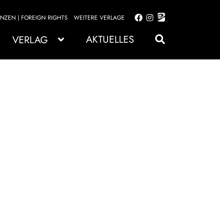
ENZEN | FOREIGN RIGHTS
WEITERE VERLAGE
Zur
Zum
Navigation
Inhalt
AKTUELLES
VERLAG
springen
springen