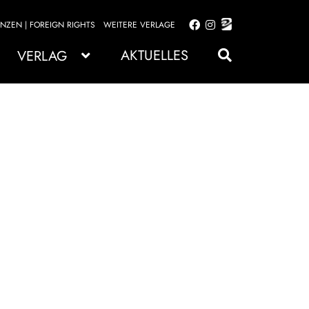
ENZEN | FOREIGN RIGHTS
WEITERE VERLAGE
Zur
Zum
Navigation
Inhalt
AKTUELLES
VERLAG
springen
springen