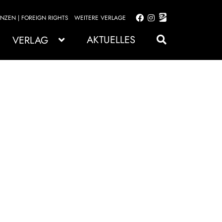
ENZEN | FOREIGN RIGHTS
WEITERE VERLAGE
Zur
Zum
Navigation
Inhalt
AKTUELLES
VERLAG
springen
springen