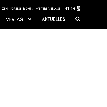
ENZEN | FOREIGN RIGHTS
WEITERE VERLAGE
Zur
Zum
Navigation
Inhalt
AKTUELLES
VERLAG
springen
springen