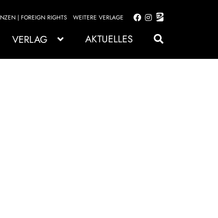
ENZEN | FOREIGN RIGHTS
WEITERE VERLAGE
Zur
Zum
Navigation
Inhalt
AKTUELLES
VERLAG
springen
springen