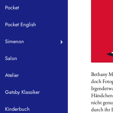
Pocket
Pocket English
Simenon
Salon
Bethany Mel
Atelier
doch Fotogr
Irgendetwa
Gatsby Klassiker
Händchen. 
nicht genu
Kinderbuch
durch ihr 