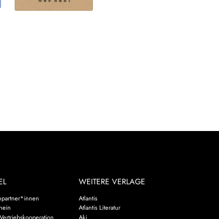
EL
WEITERE VERLAGE
hpartner*innen
Atlantis
chein
Atlantis Literatur
Vertriebskooperation
Aki