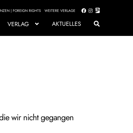
ENZEN | FOREIGN RIGHTS
WEITERE VERLAGE
Zur
Zum
Navigation
Inhalt
AKTUELLES
VERLAG
springen
springen
die wir nicht gegangen