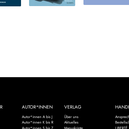
R
AUTOR*INNEN
VERLAG
HAND
Autor*innen A bis J
Über uns
Ansprec
Autor*innen K bis R
Aktuelles
Bestells
Autor*innen S bis Z
Manuskripte
LIBERTÉ 