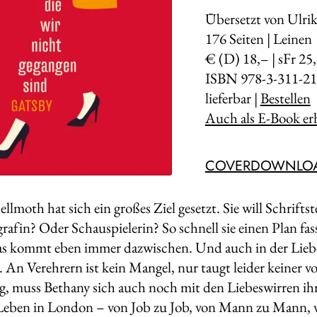
Übersetzt von Ulri
176
Seiten | Leinen
€ (D) 18,– | sFr 25
ISBN 978-3-311-21
lieferbar |
Bestellen
Auch als E-Book erh
COVERDOWNLO
lmoth hat sich ein großes Ziel gesetzt. Sie will Schriftst
afin? Oder Schauspielerin? So schnell sie einen Plan fasst
s kommt eben immer dazwischen. Und auch in der Liebe 
An Verehrern ist kein Mangel, nur taugt leider keiner vo
g, muss Bethany sich auch noch mit den Liebeswirren ihrer
Leben in London – von Job zu Job, von Mann zu Mann, von