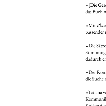
»[Die Gesc
das Buch n
»Mit
Blau
passender 
»Die Sätze
Stimmungen
dadurch en
»Der Ro
die Suche 
»Tatjana v
Kommunika
Kulisse de