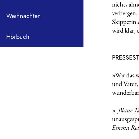
nichts ahn
verbergen.
Weihnachten
Skipperin 
wird klar,
Hörbuch
PRESSES
»War das w
und Vater, 
wunderbar 
»[
Blaue T
unausgespr
Emma Rote