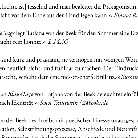
hichte ist] fesselnd und man begleitet die Protagonistin
icht vor dem Ende aus der Hand legen kann.«
Emma Rot
e Tage
legt Tatjana von der Beek für den Sommer eine Erz
nicht sein könnte.«
L.MAG
 sind kurz und prägnant, sie vermögen mit wenigen Wor
 deutlich sicht- und fühlbar zu machen. Der Eindruck
tsteht, verleiht dem eine messerscharfe Brillanz.«
Susann
man
Blaue
Tage
von Tatjana von der Beek beleuchtet einf
nach Identität.«
Sven Trautwein / 24books.de
on der Beek beschreibt mit poetischer Finesse unausges
tion, Selbstfindungsprozesse, Abschiede und Neuanfä
s Romans lässt sich der Sommer noch ein bisschen verlän