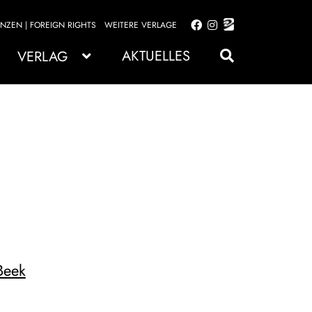
ENZEN | FOREIGN RIGHTS
WEITERE VERLAGE
Zur
Zum
Navigation
Inhalt
AKTUELLES
VERLAG
springen
springen
Beek