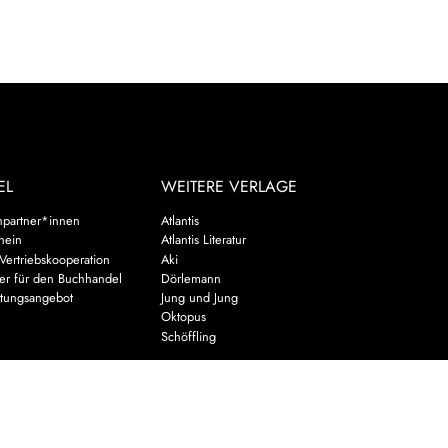
EL
WEITERE VERLAGE
hpartner*innen
Atlantis
chein
Atlantis Literatur
Vertriebskooperation
Aki
er für den Buchhandel
Dörlemann
ltungsangebot
Jung und Jung
u
Oktopus
Schöffling