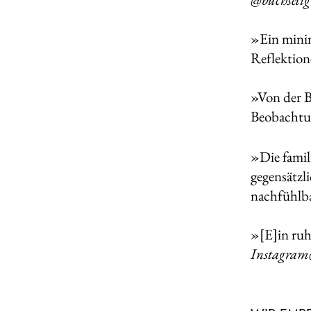
»Ein minim
Reflektion
»Von der Be
Beobachtu
»Die famil
gegensätzl
nachfühlb
»[E]in ru
Instagram