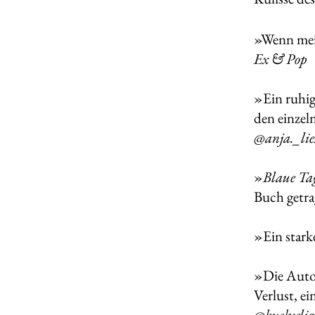
»Wenn mein
Ex & Pop
»Ein ruhig
den einzel
@anja._lie
»
Blaue Ta
Buch getr
»Ein star
»Die Autor
Verlust, e
@buchselig