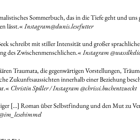
alistisches Sommerbuch, das in die Tiefe geht und uns g
en lässt.«
Instagram
@dunis.lesefutter
ek schreibt mit stiller Intensität und großer sprachlicher 
ng des Zwischenmenschlichen.«
Instagram @wassilkelie
iären Traumata, die gegenwärtigen Vorstellungen, Träu
iche Zukunftsaussichten innerhalb einer Beziehung besch
ar.«
Christin Spiller / Instagram @chrissi.buchentzueckt
higer […] Roman über Selbstfindung und den Mut zu V
@im_lesehimmel