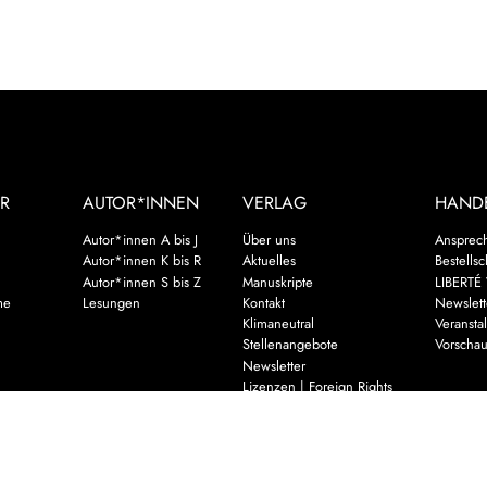
R
AUTOR*INNEN
VERLAG
HAND
Autor*innen A bis J
Über uns
Ansprec
Autor*innen K bis R
Aktuelles
Bestells
Autor*innen S bis Z
Manuskripte
LIBERTÉ 
me
Lesungen
Kontakt
Newslett
Klimaneutral
Veransta
Stellenangebote
Vorscha
Newsletter
Lizenzen | Foreign Rights
assiker
ch