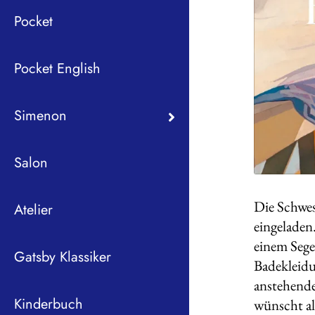
Pocket
Pocket English
Simenon
Salon
Die Schwe
Atelier
eingeladen
einem Sege
Gatsby Klassiker
Badekleidu
anstehende
Kinderbuch
wünscht al