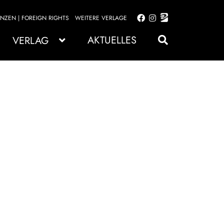
ENZEN | FOREIGN RIGHTS
WEITERE VERLAGE
Zur
Zum
Navigation
Inhalt
AKTUELLES
VERLAG
springen
springen