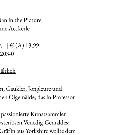
Man in the Picture
nne Aeckerle
9,– | € (A) 13,99
203-0
ltlich
n, Gaukler, Jongleure und
hen Ölgemälde, das in Professor
r passionierte Kunstsammler
ysteriösen Venedig-Gemäldes:
Gräfin aus Yorkshire wollte dem