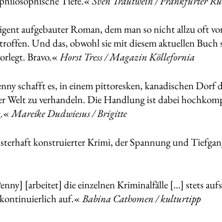
philosophische Tiefe.«
Sven Trautwein / Frankfurter R
ligent aufgebauter Roman, dem man so nicht allzu oft vor
rtroffen. Und das, obwohl sie mit diesem aktuellen Buch
rlegt. Bravo.«
Horst Tress / Magazin Köllefornia
nny schafft es, in einem pittoresken, kanadischen Dorf d
 Welt zu verhandeln. Die Handlung ist dabei hochkompl
g.«
Mareike Dudwiesus / Brigitte
sterhaft konstruierter Krimi, der Spannung und Tiefgan
nny] [arbeitet] die einzelnen Kriminalfälle […] stets auf
ontinuierlich auf.«
Babina Cathomen / kulturtipp