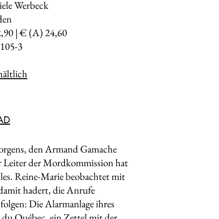
iele Werbeck
den
2,90 | € (A) 24,60
105-3
ältlich
AD
tmorgens, den Armand Gamache
er Leiter der Mordkommission hat
alles. Reine-Marie beobachtet mit
amit hadert, die Anrufe
folgen: Die Alarmanlage ihres
é du Québec, ein Zettel mit der