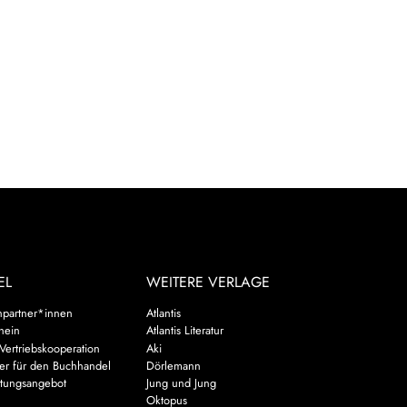
EL
WEITERE VERLAGE
hpartner*innen
Atlantis
chein
Atlantis Literatur
Vertriebskooperation
Aki
er für den Buchhandel
Dörlemann
ltungsangebot
Jung und Jung
u
Oktopus