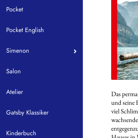
Pocket
Pocket English
Simenon
Salon
Atelier
Das perma
und seine 
viel Schli
Gatsby Klassiker
wachsendem
entgegenzu
Kinderbuch
Hauses in 