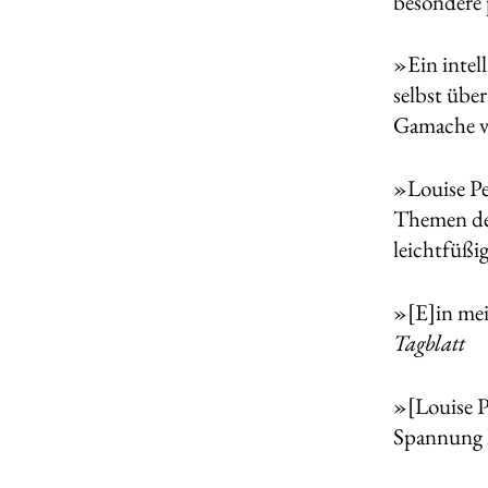
besondere 
»Ein intel
selbst übe
Gamache vo
»Louise Pe
Themen der
leichtfüßi
»[E]in mei
Tagblatt
»[Louise Pe
Spannung k