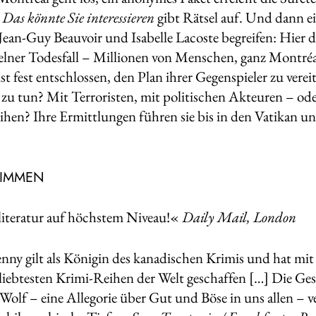
t
Das könnte Sie interessieren
gibt Rätsel auf. Und dann e
ean-Guy Beauvoir und Isabelle Lacoste begreifen: Hier d
nzelner Todesfall – Millionen von Menschen, ganz Montré
st fest entschlossen, den Plan ihrer Gegenspieler zu vere
zu tun? Mit Terroristen, mit politischen Akteuren – ode
ihen? Ihre Ermittlungen führen sie bis in den Vatikan und
TIMMEN
iteratur auf höchstem Niveau!«
Daily Mail, London
nny gilt als Königin des kanadischen Krimis und hat mit
eliebtesten Krimi-Reihen der Welt geschaffen […] Die G
Wolf – eine Allegorie über Gut und Böse in uns allen – v