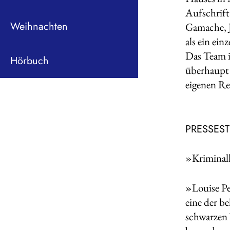
Aufschrif
Weihnachten
Gamache, J
als ein ei
Das Team i
Hörbuch
überhaupt 
eigenen Re
PRESSES
»Kriminall
»Louise Pe
eine der b
schwarzen 