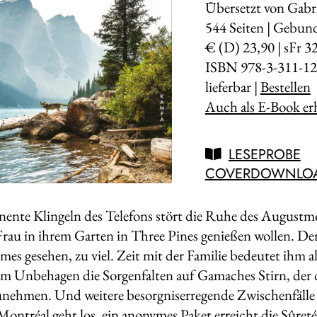
Übersetzt von Gabr
544
Seiten | Gebun
€ (D) 23,90 | sFr 3
ISBN 978-3-311-12
lieferbar |
Bestellen
Auch als E-Book erh
LESEPROBE
COVERDOWNLO
nente Klingeln des Telefons stört die Ruhe des Augus
Frau in ihrem Garten in Three Pines genießen wollen. D
mmes gesehen, zu viel. Zeit mit der Familie bedeutet ihm 
 Unbehagen die Sorgenfalten auf Gamaches Stirn, der d
nehmen. Und weitere besorgniserregende Zwischenfälle 
Montréal geht los, ein anonymes Paket erreicht die Sûret