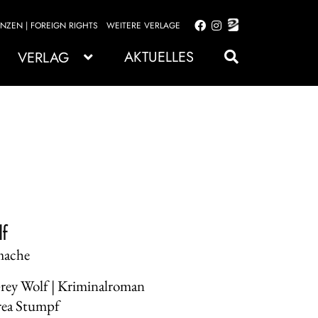
ENZEN | FOREIGN RIGHTS
WEITERE VERLAGE
Zur
Zum
Navigation
Inhalt
AKTUELLES
VERLAG
springen
springen
f
amache
Grey Wolf | Kriminalroman
rea Stumpf