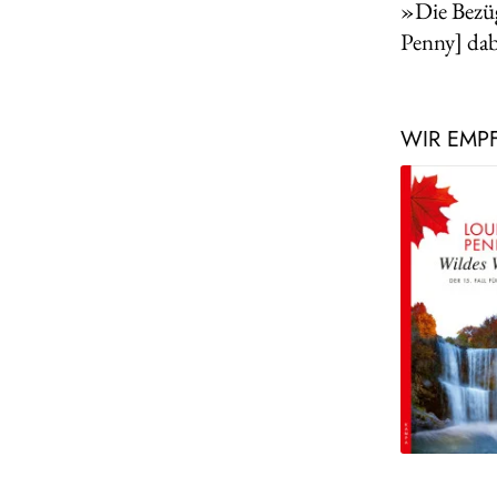
»Die Bezüg
Penny] dab
WIR EMP