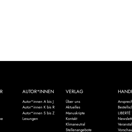
R
AUTOR*INNEN
VERLAG
HAND
Autor*innen A bis J
Über uns
Ansprec
Autor*innen K bis R
Aktuelles
Bestells
Autor*innen S bis Z
Manuskripte
LIBERTÉ 
me
Lesungen
Kontakt
Newslett
Klimaneutral
Veransta
Stellenangebote
Vorscha